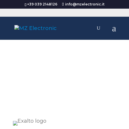
+39 039 2148126
info@mzelectronic.it
HOLLAND - BELGIUM – LUXEMBURG
– GERMANY